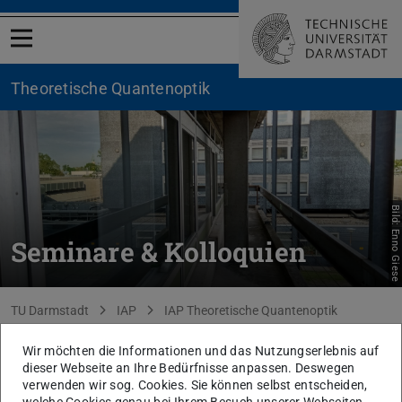
Menü öffnen
Theoretische Quantenoptik
Bild: Enno Giese
Seminare & Kolloquien
Sie befinden sich hier:
TU Darmstadt
IAP
IAP Theoretische Quantenoptik
Lehre & Kolloquien
Seminare & Kolloquien
Wir möchten die Informationen und das Nutzungserlebnis auf
dieser Webseite an Ihre Bedürfnisse anpassen. Deswegen
verwenden wir sog. Cookies. Sie können selbst entscheiden,
KONTAKT
welche Cookies genau bei Ihrem Besuch unserer Webseiten