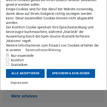
gesetzt werden sollen.
Einige Cookies sind für den Abruf der Website notwendig,
Die Arbeitsgruppe
Theoretische Quantenoptik
steht in
damit diese auf Ihrem Endgerät richtig anzeigen werden
regem wissenschaftlichen Austausch mit anderen
kann. Diese essentiellen Cookies können nicht abgewählt
werden.
Gruppen und Forschern auf der ganzen Welt. Dieser wird
Der Komfort-Cookie speichert Ihre Spracheinstellung und
durch unterschiedliche
Institutsseminare
und
bevorzugte Suchmaschine, während „Statistik“ die
Kolloquien
am Fachbereich Physik unterstützt und
Auswertung durch die Open-Source-Statistik-Software
„Matomo“ regelt.
gefördert.
Weitere Informationen zum Einsatz von Cookies erhalten Sie
in unserer
Datenschutzerklärung
.
Nur essentielle
Komfort
Kolloquien Fachbereich Physik
Statistiken
Physikalisches Kolloquium
ALLE AKZEPTIEREN
SPEICHERN & SCHLIESSEN
Kolloquium Theoretische Physik
Kolloquium Kondensierte Materie
Impressum
Kolloquium Angewandte Physik
Mehr erfahren