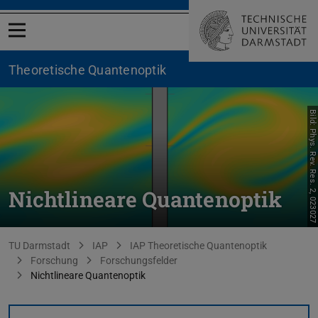
Menü öffnen
Theoretische Quantenoptik
Bild: Phys. Rev. Res. 2, 023027
Nichtlineare Quantenoptik
Sie befinden sich hier:
TU Darmstadt
IAP
IAP Theoretische Quantenoptik
Forschung
Forschungsfelder
Nichtlineare Quantenoptik