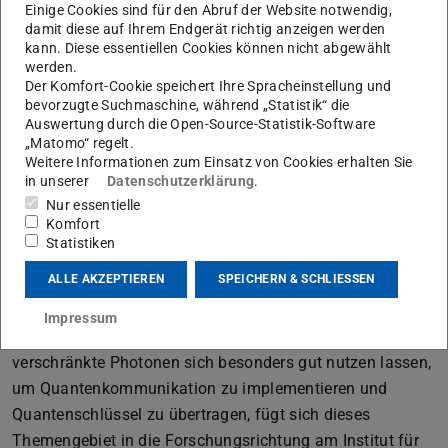
Bild: Opt. Express 27, 20745–20753
Einige Cookies sind für den Abruf der Website notwendig,
damit diese auf Ihrem Endgerät richtig anzeigen werden
kann. Diese essentiellen Cookies können nicht abgewählt
werden.
Der Komfort-Cookie speichert Ihre Spracheinstellung und
bevorzugte Suchmaschine, während „Statistik“ die
Auswertung durch die Open-Source-Statistik-Software
„Matomo“ regelt.
Nichtlineare Quantenoptik beruht auf der Erzeugung von
Weitere Informationen zum Einsatz von Cookies erhalten Sie
quantenmechanischen Lichtzuständen
mithilfe
in unserer
Datenschutzerklärung
.
nichtlinearer Prozesse. In diesem Zusammenhang
Nur essentielle
Komfort
untersucht die Arbeitsgruppe
Theoretische Quantenoptik
Statistiken
Möglichkeiten, aufgrund besonderer
Pumpstrahlen
oder
ALLE AKZEPTIEREN
SPEICHERN & SCHLIESSEN
einer Kombination nichtlinearer Prozesse neuartige
Korrelationen und Verschränkung
zwischen einer
Impressum
unterschiedlichen Anzahl von Photonen zu erzeugen. Da
verschränkte Photonen sich besonders gut nutzen lassen,
um Quantenkommunikation zu implementieren und
Quantenschlüssel zu übertragen, fügt sich dieses
Themengebiet in die Forschungsrichtung am Institut für