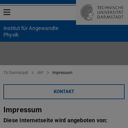
Menü öffnen
Institut für Angewandte
Physik
Impressum
Sie befinden sich hier:
TU Darmstadt
IAP
Impressum
KONTAKT
Impressum
Diese Internetseite wird angeboten von: