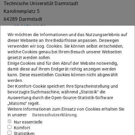
Technische Universität Darmstadt
Karolinenplatz 5
64289
Darmstadt
+49 6151 16-01
Wir möchten die Informationen und das Nutzungserlebnis auf
vertreten durch die Präsidentin der Technischen
dieser Webseite an Ihre Bedürfnisse anpassen. Deswegen
Universität Darmstadt, Prof. Dr. Tanja Brühl
verwenden wir sog. Cookies. Sie können selbst entscheiden,
welche Cookies genau bei Ihrem Besuch unserer Webseiten
Die Technische Universität Darmstadt ist eine
gesetzt werden sollen.
Einige Cookies sind für den Abruf der Website notwendig,
rechtsfähige Körperschaft des öffentlichen Rechts gemäß
damit diese auf Ihrem Endgerät richtig anzeigen werden
§ 1 Abs. 1 i.V.m. § 2 Abs. 1 Nr. 1 HHG (Hessisches
kann. Diese essentiellen Cookies können nicht abgewählt
Hochschulgesetz vom 14. Dezember 2009, GVBl. I S.
werden.
Der Komfort-Cookie speichert Ihre Spracheinstellung und
666). Seit dem In-Kraft-Treten des TU Darmstadt-Gesetzes
bevorzugte Suchmaschine, während „Statistik“ die
(Gesetz zur organisatorischen Fortentwicklung der
Auswertung durch die Open-Source-Statistik-Software
Technischen Universität Darmstadt vom 05. Dezember
„Matomo“ regelt.
Weitere Informationen zum Einsatz von Cookies erhalten Sie
2004, GVBl. I S. 382, in der Fassung vom 14. Dezember
in unserer
Datenschutzerklärung
.
2009, GVBl. I S. 699) ist sie autonome Universität des
Nur essentielle
Landes Hessen.
Komfort
Statistiken