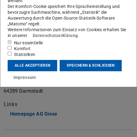
werden.
Der Komfort-Cookie speichert Ihre Spracheinstellung und
bevorzugte Suchmaschine, während „Statistik“ die
Arbeitsgebiet(e)
Auswertung durch die Open-Source-Statistik-Software
Theoretische Quantenoptik
„Matomo“ regelt.
Weitere Informationen zum Einsatz von Cookies erhalten Sie
in unserer
Datenschutzerklärung
.
Kontakt
Nur essentielle
enno.giese@tu-...
Komfort
Statistiken
+49 6151 16-20162
+49 6151 16-20402
ALLE AKZEPTIEREN
SPEICHERN & SCHLIESSEN
S2|15 147
Impressum
Schlossgartenstraße 7
64289
Darmstadt
Links
Homepage AG Giese