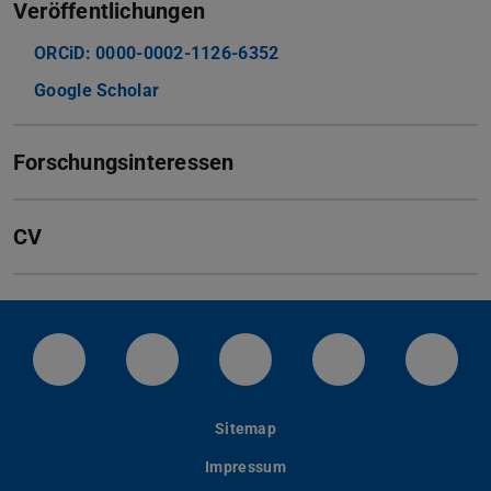
Veröffentlichungen
ORCiD: 0000-0002-1126-6352
Google Scholar
Forschungsinteressen
CV
LinkedIn-Seite der TU Darmstadt
Instagram-Kanal der TU Darmstad
Bluesky-Kanal der TU D
Facebook-Seite
YouTu
Sitemap
Impressum