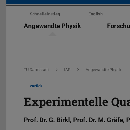
Menü
überspringen
Schnelleinstieg
English
Angewandte Physik
Forsch
Sie befinden sich hier:
TU Darmstadt
IAP
Angewandte Physik
zurück
Experimentelle Qu
Prof. Dr. G. Birkl, Prof. Dr. M. Gräfe, 