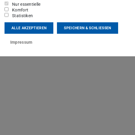
Nur essentielle
Komfort
Statistiken
ALLE AKZEPTIEREN
SPEICHERN & SCHLIESSEN
Impressum
DF-Datei)
ird in neuem Tab geöffnet)