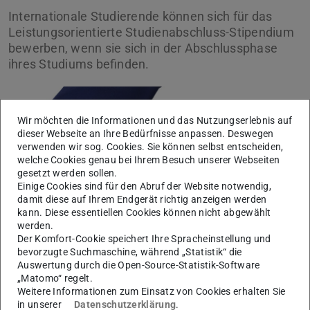
Internationale Studierende können sich für das
Leistungsorientierte Studienabschluss-Stipendium
bewerben, wenn sie sich in der Abschlussphase
ihres Studiums befinden.
Wir möchten die Informationen und das Nutzungserlebnis auf
dieser Webseite an Ihre Bedürfnisse anpassen. Deswegen
verwenden wir sog. Cookies. Sie können selbst entscheiden,
welche Cookies genau bei Ihrem Besuch unserer Webseiten
gesetzt werden sollen.
Bild: Natalie Wocko
Einige Cookies sind für den Abruf der Website notwendig,
damit diese auf Ihrem Endgerät richtig anzeigen werden
kann. Diese essentiellen Cookies können nicht abgewählt
werden.
Der Komfort-Cookie speichert Ihre Spracheinstellung und
bevorzugte Suchmaschine, während „Statistik“ die
Auswertung durch die Open-Source-Statistik-Software
Eine Bewerbung ist zweimal jährlich, jeweils vom 01. –
„Matomo“ regelt.
15. April und vom 01. – 15. Oktober möglich.
Weitere Informationen zum Einsatz von Cookies erhalten Sie
in unserer
Datenschutzerklärung
.