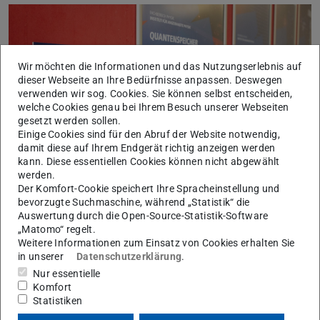
Wir möchten die Informationen und das Nutzungserlebnis auf
dieser Webseite an Ihre Bedürfnisse anpassen. Deswegen
verwenden wir sog. Cookies. Sie können selbst entscheiden,
Bild: Paul Glogowski
welche Cookies genau bei Ihrem Besuch unserer Webseiten
Zurück
Vor
gesetzt werden sollen.
Einige Cookies sind für den Abruf der Website notwendig,
damit diese auf Ihrem Endgerät richtig anzeigen werden
kann. Diese essentiellen Cookies können nicht abgewählt
werden.
Der Komfort-Cookie speichert Ihre Spracheinstellung und
bevorzugte Suchmaschine, während „Statistik“ die
Auswertung durch die Open-Source-Statistik-Software
„Matomo“ regelt.
Die Anwendungsfelder sind vielfältig: Quantenbasierte
Weitere Informationen zum Einsatz von Cookies erhalten Sie
in unserer
Datenschutzerklärung
.
Sensoren sollen Erdbeben messen, Eisschmelze
Nur essentielle
detektieren oder Gravitationswellen nachweisen.
Komfort
Lichtbasierte Quantenschlüssel sichern
Statistiken
Kommunikationsnetze vor Lauschangriffen. In einem