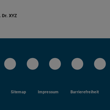
 Dr. XYZ
LinkedIn-Seite der TU Darmstadt
Instagram-Kanal der TU 
Bluesky-Kanal de
Facebook-
You
Sitemap
Impressum
Barrierefreiheit