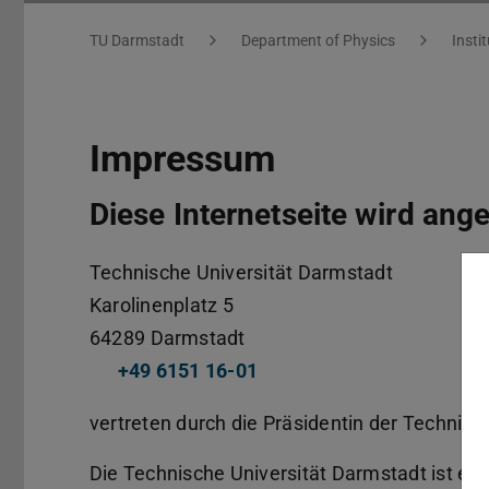
Impressum
Sie befinden sich hier:
TU Darmstadt
Department of Physics
Insti
Impressum
Diese Internetseite wird ang
Technische Universität Darmstadt
Karolinenplatz 5
64289
Darmstadt
+49 6151 16-01
vertreten durch die Präsidentin der Technisch
Die Technische Universität Darmstadt ist ein