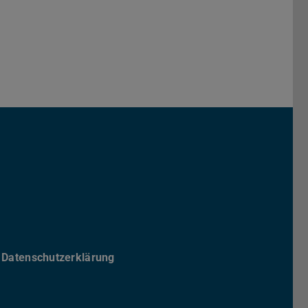
Darmstadt
r TU Darmstadt
Seite der TU Darmstadt
Tube-Kanal der TU Darmstadt
Datenschutzerklärung