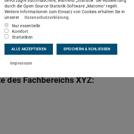
bevorzugte Suchmaschine, während „Statistik“ die Auswertung
Nr. 1 HHG (Hessisches Hochschulgesetz vom 14.
durch die Open-Source-Statistik-Software „Matomo“ regelt.
Weitere Informationen zum Einsatz von Cookies erhalten Sie in
-Kraft-Treten des TU Darmstadt-Gesetzes (Gesetz
unserer
Datenschutzerklärung
.
Technischen Universität Darmstadt vom 05.
Nur essentielle
g vom 14. Dezember 2009, GVBl. I S. 699) ist sie
Komfort
Statistiken
ALLE AKZEPTIEREN
SPEICHERN & SCHLIESSEN
Darmstadt
Impressum
ite des Fachbereichs XYZ: