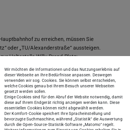
Hauptbahnhof zu erreichen, müssen Sie
atz“ oder „TU/Alexanderstraße“ aussteigen.
ur Haltestelle Willy-Brand-Platz:
ein Bahnhof“
Wir möchten die Informationen und das Nutzungserlebnis auf
dieser Webseite an Ihre Bedürfnisse anpassen. Deswegen
rgschule“
verwenden wir sog. Cookies. Sie können selbst entscheiden,
welche Cookies genau bei Ihrem Besuch unserer Webseiten
gesetzt werden sollen.
Einige Cookies sind für den Abruf der Website notwendig, damit
zur Haltestelle TU/Alexanderstraße:
diese auf Ihrem Endgerät richtig anzeigen werden kann. Diese
essentiellen Cookies können nicht abgewählt werden.
r „Alfred-Messel-Weg“
Der Komfort-Cookie speichert Ihre Spracheinstellung und
bevorzugte Suchmaschine, während „Statistik“ die Auswertung
durch die Open-Source-Statistik-Software „Matomo“ regelt.