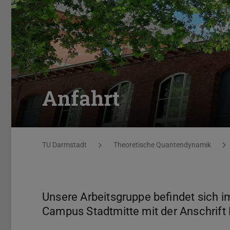
Anfahrt
Sie befinden sich hier:
TU Darmstadt
Theoretische Quantendynamik
Unsere Arbeitsgruppe befindet sich 
Campus Stadtmitte mit der Anschrift