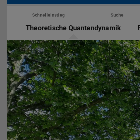
Menü
überspringen
Schnelleinstieg
Suche
Theoretische Quantendynamik