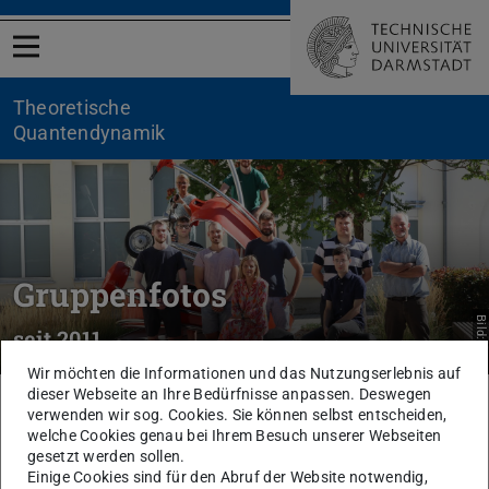
Menü öffnen
Theoretische
Quantendynamik
Gruppenfotos
Bild: TQD
seit 2011
Wir möchten die Informationen und das Nutzungserlebnis auf
dieser Webseite an Ihre Bedürfnisse anpassen. Deswegen
Sie befinden sich hier:
TU Darmstadt
Theoretische Quantendynamik
Mitarbeiter
verwenden wir sog. Cookies. Sie können selbst entscheiden,
Gruppenfotos
welche Cookies genau bei Ihrem Besuch unserer Webseiten
gesetzt werden sollen.
Einige Cookies sind für den Abruf der Website notwendig,