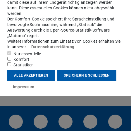
KONTAKT
damit diese auf Ihrem Endgerät richtig anzeigen werden
kann. Diese essentiellen Cookies können nicht abgewählt
werden.
Der Komfort-Cookie speichert Ihre Spracheinstellung und
bevorzugte Suchmaschine, während „Statistik“ die
Auswertung durch die Open-Source-Statistik-Software
„Matomo“ regelt.
Weitere Informationen zum Einsatz von Cookies erhalten Sie
in unserer
Datenschutzerklärung
.
Nur essentielle
Komfort
Zurück
Vor
Statistiken
Bild: TQD
ALLE AKZEPTIEREN
SPEICHERN & SCHLIESSEN
Impressum
09/2017
LinkedIn-Seite der TU Darmstadt
Instagram-Kanal der TU Darmstad
Bluesky-Kanal der TU D
Facebook-Seite
YouTu