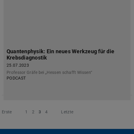
Quantenphysik: Ein neues Werkzeug für die
Krebsdiagnostik
25.07.2023
Professor Gräfe bei „Hessen schafft Wissen“
PODCAST
Erste
Vorherige
1
2
3
4
Nächste
Letzte