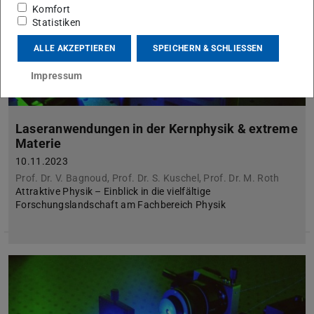
Komfort
Statistiken
ALLE AKZEPTIEREN
SPEICHERN & SCHLIESSEN
Impressum
Laseranwendungen in der Kernphysik & extreme
Materie
10.11.2023
Prof. Dr. V. Bagnoud, Prof. Dr. S. Kuschel, Prof. Dr. M. Roth
Attraktive Physik – Einblick in die vielfältige
Forschungslandschaft am Fachbereich Physik