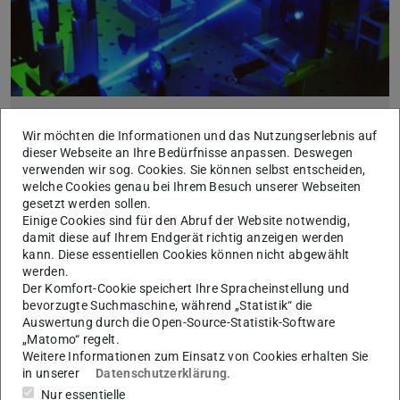
Theoretische Quantenoptik, Quantendynamik
Wir möchten die Informationen und das Nutzungserlebnis auf
und experimentelle Anwendung in der
dieser Webseite an Ihre Bedürfnisse anpassen. Deswegen
Kernphysik
verwenden wir sog. Cookies. Sie können selbst entscheiden,
17.11.2023
welche Cookies genau bei Ihrem Besuch unserer Webseiten
gesetzt werden sollen.
Prof. Dr. E. Giese, Prof. Dr. R. Walser, Prof. Dr. W.
Einige Cookies sind für den Abruf der Website notwendig,
Nörtershäuser
damit diese auf Ihrem Endgerät richtig anzeigen werden
Attraktive Physik 17.11.2023 – Einblick in die vielfältige
kann. Diese essentiellen Cookies können nicht abgewählt
Forschungslandschaft am Fachbereich Physik
werden.
Der Komfort-Cookie speichert Ihre Spracheinstellung und
bevorzugte Suchmaschine, während „Statistik“ die
Auswertung durch die Open-Source-Statistik-Software
„Matomo“ regelt.
Weitere Informationen zum Einsatz von Cookies erhalten Sie
in unserer
Datenschutzerklärung
.
Nur essentielle